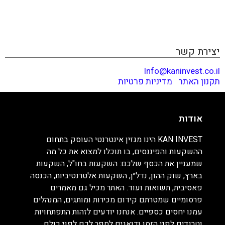
מכיל גם מאמרים פרסומיים שמטרתם קידום מכירות ומותגים,
המנהלים עמנו יחסים כספיים. אנחנו יודעים לזהות התפתחויות
וטרנדים לפני הזמן ודואגים לספר לכם לפני כולם. קריאה
מהנה!
יצירת קשר
Info@kaninvest.co.il
תקנון האתר
|
מדיניות פרטיות
אודות
KAN INVEST הינו מגזין אינטרנטי העוסק בתחום
ההשקעות והפיננסים, בו תוכלו למצוא את כל מה
שמעניין את הכסף שלכם: השקעות בחו"ל, השקעות
בארץ, שוק ההון, נדל״ן, השקעות אלטרנטיביות, הכנסה
פאסיבית, תשואות ועוד. האתר מכיל גם מאמרים
פרסומיים שמטרתם קידום מכירות ומותגים, המנהלים
עמנו יחסים כספיים. אנחנו יודעים לזהות התפתחויות
וטרנדים לפני הזמן ודואגים לספר לכם לפני כולם.