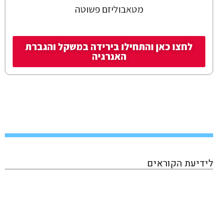
מטאבוליזם פשוטה
לחצו כאן והתחילו בירידה במשקל והגברת
האנרגיה
לידיעת הקוראים
KAN INVEST הינו מגזין אינטרנטי העוסק בתחום ההשקעות
והפיננסים, בו תוכלו למצוא את כל מה שמעניין את הכסף
שלכם: השקעות בחו"ל, השקעות בארץ, שוק ההון, נדל״ן,
השקעות אלטרנטיביות, הכנסה פאסיבית, תשואות ועוד. האתר