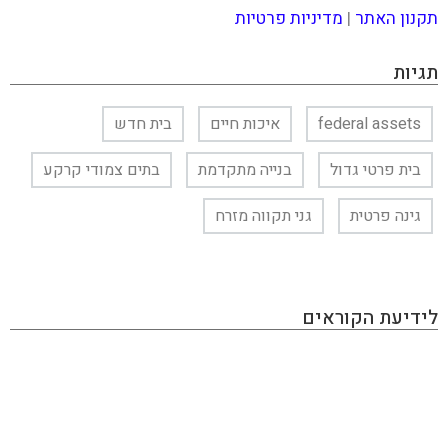
תקנון האתר
|
מדיניות פרטיות
תגיות
federal assets
איכות חיים
בית חדש
בית פרטי גדול
בנייה מתקדמת
בתים צמודי קרקע
גינה פרטית
גני תקווה מזרח
לידיעת הקוראים
KAN INVEST הינו מגזין אינטרנטי העוסק בתחום ההשקעות
והפיננסים, בו תוכלו למצוא את כל מה שמעניין את הכסף
שלכם: השקעות בחו"ל, השקעות בארץ, שוק ההון, נדל״ן,
השקעות אלטרנטיביות, הכנסה פאסיבית, תשואות ועוד. האתר
מכיל גם מאמרים פרסומיים שמטרתם קידום מכירות ומותגים,