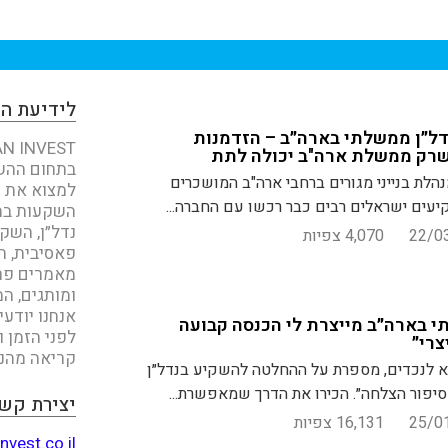
לידיעת ה
דל״ן ממשלתי בארה״ב – הזדמנות
 שרק ממשלת ארה"ב יכולה לתת
בתחום ההשק
לת בנייני מגורים ברחבי ארה"ב המושכרים
למצוא את כ
ים ישראלים רבים כבר רכשו עם החברה...
השקעות בחו
נדל״ן, השק
22/0
4,070 צפיות
פאסיבית, ת
מאמרים פר
ומותגים, המ
אנחנו יודע
 בארה״ב מייצרת לי הכנסה קבועה
לפני הזמן ו
צרי״
קריאה מהנה
תא לנכדים, מספרת על ההחלטה להשקיע בנדל״ן
יפור הצלחה״. הכירו את הדרך שמאפשרת...
יצירת קש
25/0
16,131 צפיות
nvest.co.il