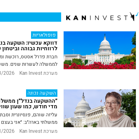
פופולאריות
דווקא עכשיו: השקעה בנ
לרווחיות גבוהה וביטחון
חברת פדרל אסטס, רוכשת ומנה
לממשלה לעשרות שנים. משקיע
מערכת Kan Invest
3/2026
השקעה נכונה
״ההשקעה בנדל״ן ממשלתי
מדי חודש, כמו שעון שווי
עליזה שוהם, פנסיונרית וסב
ממשלתי בארה״ב: ״אני בעצם ס
מערכת Kan Invest
1/2026