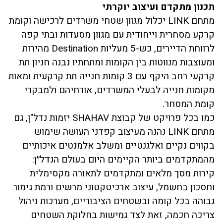
תכנון מתקדם ועיצוב יוקרתי
מתחם LINK יכלול מגוון שטחי משרדים לרכישה וקומת
קרקע מסחרית וייחודית עם מגוון מסעדות ובתי קפה
לרווחת הדיירים, כש-5 מעליות Destination מהירות
ומעוצבות מנווטות בין הקומות ומתחתיו נבנה חניון תת
קרקעי רחב היקף עם 3 קומות חנייה תת קרקעית ומאות
מקומות חנייה לבעלי המשרדים, אורחיהם ולמבקרי
קומת המסחר.
כמו בכל פרויקט של קבוצת SHAHAV יזמות נדל"ן
, גם
מתחם LINK נהנה מעיצוב קפדני העושה שימוש
בקווים נקיים ואלגנטיים ומשלב אלמנטים איכותיים
מהמתקדמים ביותר הקיימים היום בעולם הנדל״ן:
קירות מסך מלאים ומתקדמים לתאורה מקסימלית
וחסכון בחשמל, עיצוב ארכיטקטוני מרשים ורמת גימור
גבוהה בכל קומה ובשטחים הציבוריים, מערכות ניהול
צריכה חכמה, זאת לצד גמישות בחלוקת השטחים