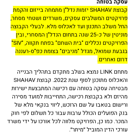
עסקה בטוחה
קבוצת SHAHAV יזמות נדל"ן מתמחה בייזום והקמת
פרויקטים המשלבים עסקים, משרדים ושטחי מסחר,
החל משלב התכנון ועד לאכלוס מלא. לבעלי הקבוצה
מוניטין של כ-25 שנה בתחום הנדל"ן המסחרי, ובין
הפרויקטים נכללים "בית השחם" בפתח תקווה, "SIV"
בגבעת שמואל, מגדל "מניבים" בצומת כפ"ס-רעננה
דרום ואחרים.
מתחם LINK נמצא בשלב מתקדם בתהליך הבנייה
והאכלוס מתוכנן לסוף שנת 2022. קבוצת SHAHAV
מבטיחה עסקה בטוחה עם רכישה המתבצעת ישירות
מהיזם ולא בקבוצת רכישה, התחייבות למועד מסירה
ורישום בטאבו על שם הרוכש, ליווי בנקאי מלא של
בנק הפועלים הכולל ערבות עבור כל תשלום לפי חוק
המכר. כמו כן, הפרויקט מלווה לכל אורכו על ידי משרד
עורכי הדין המוביל ״מיתר״.