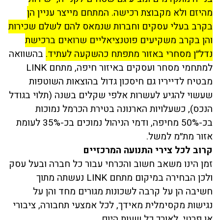
מהיזם ולא מקבוצת רכישה. המתחם מייצר עניין הן
בקרב בעלי עסקים וחברות שנמאס להם לשלם שכירות
והן בקרב משקיעים פוטנציאליים שרואים ברכישת
נדל״ן מסחרי באזור מתפתח כהשקעה לעתיד.
בהשוואה
למתחמי מסחר ועסקים באיזור חיפה, מתחם LINK
מבטיח לדייריו גם חיסכון גדול בהוצאות השוטפות
שעשוי להגיע לעשרות אלפי שקלים בשנה (תלוי בגודל
הנכס), כשעלויות הארנונה בטירת הכרמל נמוכות
בכ-50% מחיפה, ודמי הניהול נמוכים בכ-35% לעומת
אזור מת״מ למשל.
קרוב לכל צירי התנועה המרכזיים
זמן הינו משאב חשוב והכרחי עבור כל חברה ובעל עסק
ולכן הבחירה במיקום מתחם LINK נעשתה מתוך
חשיבה הן על קרבה לשכונות מגורים מחד והן על
נגישות מקסימלית מאידך, לכל אמצעי תחבורה, ציבורי
או פרטי, לאורך כל שעות היום.