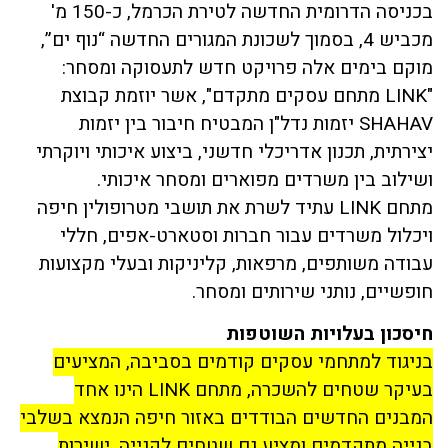
בכניסה הדרומית החדשה לטירת הכרמל, כ-150 מ'
מכביש 4, בסמוך לשכונת המגורים החדשה “נוף ים”,
מוקם בימים אלה פרויקט חדש לתעסוקה ומסחר:
"LINK מתחם עסקים מתקדם", אשר יוזמת קבוצת
SHAHAV יזמות נדל"ן
המבטיח חיבור בין יזמות
יצירתית, תכנון אדריכלי חדשני, ביצוע איכותי ויוקרתי
ושילוב בין משרדים מפוארים ומסחר איכותי.
מתחם LINK עתיד לשרת את תושבי מטרופולין חיפה
ויכלול משרדים עבור חברות וסטארט-אפים, חללי
עבודה משותפים, מרפאות, קליניקות ובעלי מקצועות
חופשיים, נותני שירותים ומסחר.
חיסכון בעלויות השוטפות
בניגוד למתחמי עסקים קודמים בסביבה, המציעים
בעיקר שטחים להשכרה, מתחם LINK הינו אחד
המבנים החדשים הבודדים באזור חיפה הנמצא בשלבי
בנייה מתקדמים ומציע גם שטחים לקנייה, ישירות