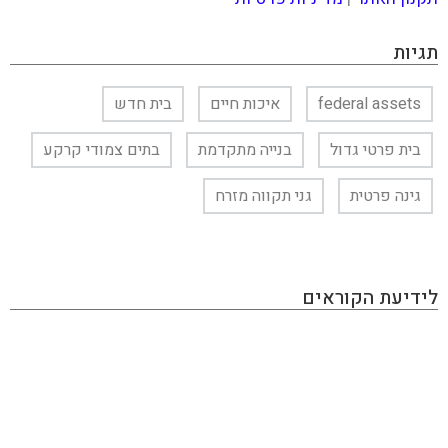
תגיות
federal assets
איכות חיים
בית חדש
בית פרטי גדול
בנייה מתקדמת
בתים צמודי קרקע
גינה פרטית
גני תקווה מזרח
לידיעת הקוראים
KAN INVEST הינו מגזין אינטרנטי העוסק בתחום ההשקעות
והפיננסים, בו תוכלו למצוא את כל מה שמעניין את הכסף
שלכם: השקעות בחו"ל, השקעות בארץ, שוק ההון, נדל״ן,
השקעות אלטרנטיביות, הכנסה פאסיבית, תשואות ועוד. האתר
מכיל גם מאמרים פרסומיים שמטרתם קידום מכירות ומותגים,
המנהלים עמנו יחסים כספיים. אנחנו יודעים לזהות התפתחויות