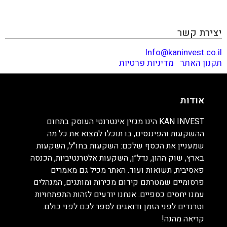
וטרנדים לפני הזמן ודואגים לספר לכם לפני כולם. קריאה
מהנה!
יצירת קשר
Info@kaninvest.co.il
תקנון האתר
|
מדיניות פרטיות
אודות
KAN INVEST הינו מגזין אינטרנטי העוסק בתחום
ההשקעות והפיננסים, בו תוכלו למצוא את כל מה
שמעניין את הכסף שלכם: השקעות בחו"ל, השקעות
בארץ, שוק ההון, נדל״ן, השקעות אלטרנטיביות, הכנסה
פאסיבית, תשואות ועוד. האתר מכיל גם מאמרים
פרסומיים שמטרתם קידום מכירות ומותגים, המנהלים
עמנו יחסים כספיים. אנחנו יודעים לזהות התפתחויות
וטרנדים לפני הזמן ודואגים לספר לכם לפני כולם.
קריאה מהנה!