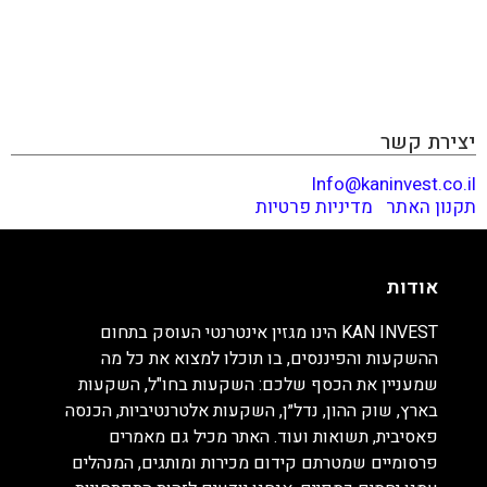
השקעות אלטרנטיביות, הכנסה פאסיבית, תשואות ועוד. האתר
מכיל גם מאמרים פרסומיים שמטרתם קידום מכירות ומותגים,
המנהלים עמנו יחסים כספיים. אנחנו יודעים לזהות התפתחויות
וטרנדים לפני הזמן ודואגים לספר לכם לפני כולם. קריאה
מהנה!
יצירת קשר
Info@kaninvest.co.il
תקנון האתר
|
מדיניות פרטיות
אודות
KAN INVEST הינו מגזין אינטרנטי העוסק בתחום
ההשקעות והפיננסים, בו תוכלו למצוא את כל מה
שמעניין את הכסף שלכם: השקעות בחו"ל, השקעות
בארץ, שוק ההון, נדל״ן, השקעות אלטרנטיביות, הכנסה
פאסיבית, תשואות ועוד. האתר מכיל גם מאמרים
פרסומיים שמטרתם קידום מכירות ומותגים, המנהלים