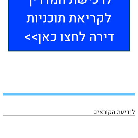
לקריאת תוכניות
דירה לחצו כאן>>
לידיעת הקוראים
KAN INVEST הינו מגזין אינטרנטי העוסק בתחום ההשקעות
והפיננסים, בו תוכלו למצוא את כל מה שמעניין את הכסף
שלכם: השקעות בחו"ל, השקעות בארץ, שוק ההון, נדל״ן,