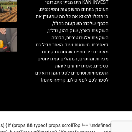
KAN INVEST הינו מגזין אינטרנטי
העוסק בתחום ההשקעות והפיננסים,
בו תוכלו למצוא את כל מה שמעניין את
הכסף שלכם: השקעות בחו"ל,
השקעות בארץ, שוק ההון, נדל״ן,
השקעות אלטרנטיביות, הכנסה
פאסיבית, תשואות ועוד. האתר מכיל גם
מאמרים פרסומיים שמטרתם קידום
מכירות ומותגים, המנהלים עמנו יחסים
כספיים. אנחנו יודעים לזהות
התפתחויות וטרנדים לפני הזמן ודואגים
לספר לכם לפני כולם. קריאה מהנה!
) { if (props && typeof props.scrollTop !== 'undefined') { var el =