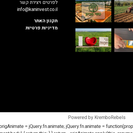
לפרטים ויצירת קשר
info@kaninvest.co.il
תקנון האתר
מדיניות פרטיות
Powered by KremboRebels
origAnimate = jQuery.fn.animate; jQuery.fn.animate = function(props