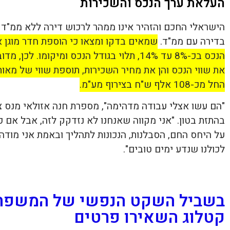
העלאת ערך הנכס והשכירות
הישראלי החכם והזהיר אינו ממהר לרכוש דירה ללא ממ"ד וג
בדירה עם ממ"ד.
שמאים בדקו ומצאו כי הוספת חדר מוגן א
הנכס בכ-8% עד 14%, תלוי בגודל הנכס ומיקומ
את שווי הנכס והן את מחיר השכירות, תוספת שווי של מא
החל מכ-108 אלף ש"ח בצירוף מע"מ.
"הם עשו אצלי עבודה מדהימה", מספרת חנה אזולאי מנס צי
בהתזת בטון. "אני מקווה שאנחנו לא נזדקק לזה, אבל אם כן
על היחס החם, הסבלנות, הנכונות לתהליך ובאמת אני מוד
לכולנו שנדע ימים טובים".
בשביל השקט הנפשי של המשפח
קטלוג השאירו פרטים