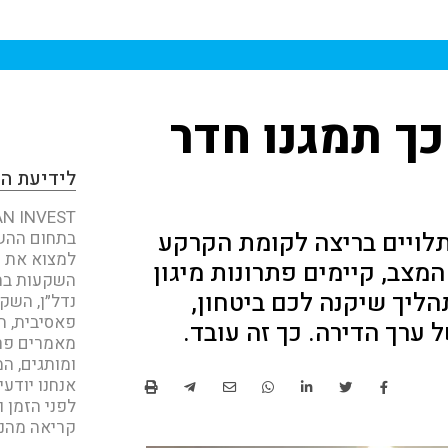
כך תמגנו חדר
לידיעת ה
תלויים בריצה לקומת הקרקע
בתחום ההשק
למצוא את כ
מצב, קיימים פתרונות מיגון
השקעות בחו
הליך שיקנה לכם ביטחון,
נדל״ן, השק
פאסיבית, ת
ערך הדירה. כך זה עובד.
מאמרים פר
ומותגים, המ
אנחנו יודע
לפני הזמן ו
קריאה מהנה