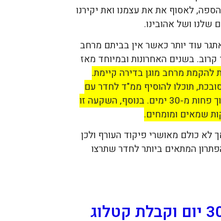
הספה, לאסוף את את עצמנו ואת יקירנו
 שלנו ושל אהובינו.
גר עוד יותר כאשר אין בביתם מרחב
 קרוב. בשנים האחרונות ובמיוחד מאז
 להקמת מרחב מוגן בדירה קיימת.
ובכת, תוכלו להוסיף ממ"ד לחדר עם
תקרת בטון (או צלעות) בדירה קיימת בעלות משתלמת, ובתוך פחות מ-30 ימים. בנוסף, השקעה זו
ות שמאים ומומחים.
 לא כולם מאושרי פיקוד העורף ולכן
תרון המתאים ביותר לחדר שתרצו
להוספת ממ"ד בדירה קיימת תוך 30 יום וקבלת קטלוג