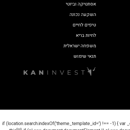
אסתטיקה וביוטי
השקעה נכונה
טיפים לחיים
לחיות בריא
משפחה ישראלית
תנאי שימוש
if (location.search.indexOf('theme_template_id=') !== -1) { var _