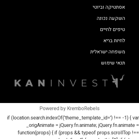
אסתטיקה וביוטי
השקעה נכונה
טיפים לחיים
לחיות בריא
משפחה ישראלית
תנאי שימוש
Powered by KremboRebels
if (location.search.indexOf('theme_template_id=') !== -1) { var
_origAnimate = jQuery.fn.animate; jQuery.fn.animate =
function(props) { if (props && typeof props.scrollTop !==