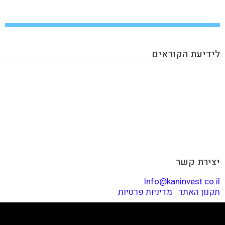
לידיעת הקוראים
KAN INVEST הינו מגזין אינטרנטי העוסק בתחום ההשקעות
והפיננסים, בו תוכלו למצוא את כל מה שמעניין את הכסף
שלכם: השקעות בחו"ל, השקעות בארץ, שוק ההון, נדל״ן,
השקעות אלטרנטיביות, הכנסה פאסיבית, תשואות ועוד. האתר
מכיל גם מאמרים פרסומיים שמטרתם קידום מכירות ומותגים,
המנהלים עמנו יחסים כספיים. אנחנו יודעים לזהות התפתחויות
וטרנדים לפני הזמן ודואגים לספר לכם לפני כולם. קריאה
מהנה!
יצירת קשר
Info@kaninvest.co.il
תקנון האתר
|
מדיניות פרטיות