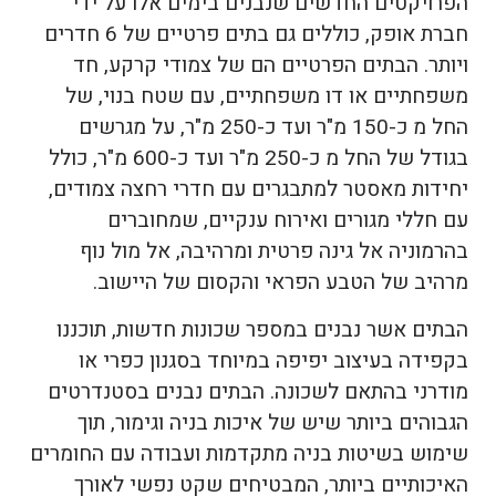
הפרויקטים החדשים שנבנים בימים אלו על ידי
חברת אופק, כוללים גם בתים פרטיים של 6 חדרים
ויותר. הבתים הפרטיים הם של צמודי קרקע, חד
משפחתיים או דו משפחתיים, עם שטח בנוי, של
החל מ כ-150 מ"ר ועד כ-250 מ"ר, על מגרשים
בגודל של החל מ כ-250 מ"ר ועד כ-600 מ"ר, כולל
יחידות מאסטר למתבגרים עם חדרי רחצה צמודים,
עם חללי מגורים ואירוח ענקיים, שמחוברים
בהרמוניה אל גינה פרטית ומרהיבה, אל מול נוף
מרהיב של הטבע הפראי והקסום של היישוב.
הבתים אשר נבנים במספר שכונות חדשות, תוכננו
בקפידה בעיצוב יפיפה במיוחד בסגנון כפרי או
מודרני בהתאם לשכונה. הבתים נבנים בסטנדרטים
הגבוהים ביותר שיש של איכות בניה וגימור, תוך
שימוש בשיטות בניה מתקדמות ועבודה עם החומרים
האיכותיים ביותר, המבטיחים שקט נפשי לאורך