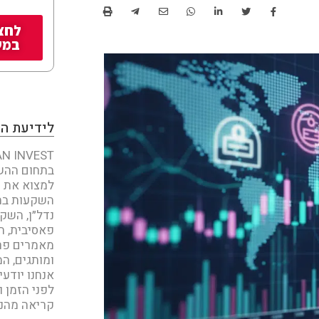
לחצו
במש
לידיעת ה
בתחום ההשק
למצוא את כ
השקעות בחו
נדל״ן, השק
פאסיבית, ת
מאמרים פר
ומותגים, המ
אנחנו יודע
לפני הזמן ו
קריאה מהנה