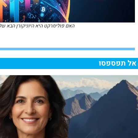
האם פולימרקט היא היוניקורן הבא של
אל תפספסו