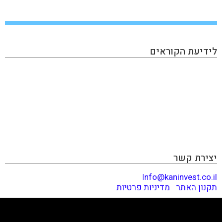
לידיעת הקוראים
KAN INVEST הינו מגזין אינטרנטי העוסק בתחום ההשקעות
והפיננסים, בו תוכלו למצוא את כל מה שמעניין את הכסף
שלכם: השקעות בחו"ל, השקעות בארץ, שוק ההון, נדל״ן,
השקעות אלטרנטיביות, הכנסה פאסיבית, תשואות ועוד. האתר
מכיל גם מאמרים פרסומיים שמטרתם קידום מכירות ומותגים,
המנהלים עמנו יחסים כספיים. אנחנו יודעים לזהות התפתחויות
וטרנדים לפני הזמן ודואגים לספר לכם לפני כולם. קריאה
מהנה!
יצירת קשר
Info@kaninvest.co.il
תקנון האתר
|
מדיניות פרטיות