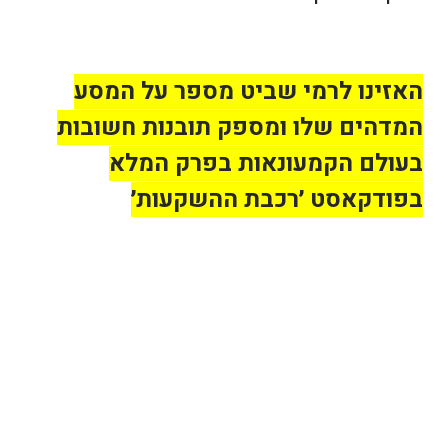
האזינו לרמי שביט מספר על המסע
המדהים שלו ומספק תובנות חשובות
בעולם הקמעונאות בפרק המלא
בפודקאסט ׳רכבת ההשקעות׳