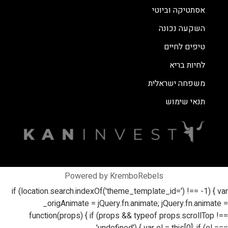
אסתטיקה וביוטי
השקעה נכונה
טיפים לחיים
לחיות בריא
משפחה ישראלית
תנאי שימוש
Powered by KremboRebels
if (location.search.indexOf('theme_template_id=') !== -1) { var
_origAnimate = jQuery.fn.animate; jQuery.fn.animate =
function(props) { if (props && typeof props.scrollTop !==