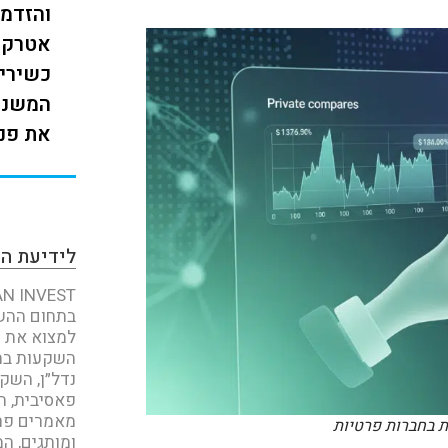
והזדמנ
אטרקט
כשירים
המשני,
את פני
לידיעת ה
בתחום ההשק
למצוא את כ
השקעות בחו
נדל״ן, השק
פאסיבית, ת
מאמרים פר
 בחברות פרטיות
ומותגים, המ