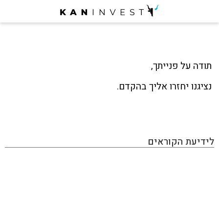
תודה על פנייתך,
נציגנו יחזרו אליך בהקדם.
לידיעת הקוראים
KAN INVEST הינו מגזין אינטרנטי העוסק בתחום ההשקעות
והפיננסים, בו תוכלו למצוא את כל מה שמעניין את הכסף
שלכם: השקעות בחו"ל, השקעות בארץ, שוק ההון, נדל״ן,
השקעות אלטרנטיביות, הכנסה פאסיבית, תשואות ועוד. האתר
מכיל גם מאמרים פרסומיים שמטרתם קידום מכירות ומותגים,
המנהלים עמנו יחסים כספיים. אנחנו יודעים לזהות התפתחויות