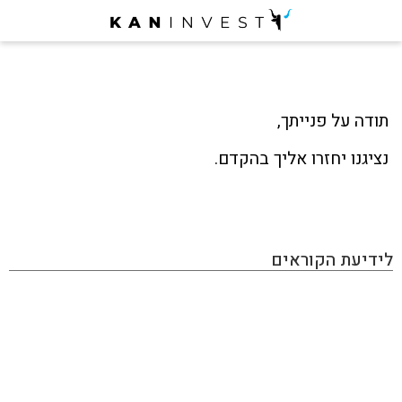
תודה על פנייתך,
נציגנו יחזרו אליך בהקדם.
לידיעת הקוראים
KAN INVEST הינו מגזין אינטרנטי העוסק בתחום ההשקעות
והפיננסים, בו תוכלו למצוא את כל מה שמעניין את הכסף
שלכם: השקעות בחו"ל, השקעות בארץ, שוק ההון, נדל״ן,
השקעות אלטרנטיביות, הכנסה פאסיבית, תשואות ועוד. האתר
מכיל גם מאמרים פרסומיים שמטרתם קידום מכירות ומותגים,
המנהלים עמנו יחסים כספיים. אנחנו יודעים לזהות התפתחויות