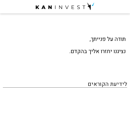
תודה על פנייתך,
נציגנו יחזרו אליך בהקדם.
לידיעת הקוראים
KAN INVEST הינו מגזין אינטרנטי העוסק בתחום ההשקעות
והפיננסים, בו תוכלו למצוא את כל מה שמעניין את הכסף
שלכם: השקעות בחו"ל, השקעות בארץ, שוק ההון, נדל״ן,
השקעות אלטרנטיביות, הכנסה פאסיבית, תשואות ועוד. האתר
מכיל גם מאמרים פרסומיים שמטרתם קידום מכירות ומותגים,
המנהלים עמנו יחסים כספיים. אנחנו יודעים לזהות התפתחויות