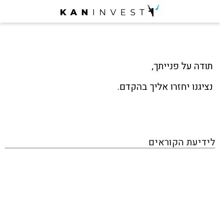
תודה על פנייתך,
נציגנו יחזרו אליך בהקדם.
לידיעת הקוראים
KAN INVEST הינו מגזין אינטרנטי העוסק בתחום ההשקעות
והפיננסים, בו תוכלו למצוא את כל מה שמעניין את הכסף
שלכם: השקעות בחו"ל, השקעות בארץ, שוק ההון, נדל״ן,
השקעות אלטרנטיביות, הכנסה פאסיבית, תשואות ועוד. האתר
מכיל גם מאמרים פרסומיים שמטרתם קידום מכירות ומותגים,
המנהלים עמנו יחסים כספיים. אנחנו יודעים לזהות התפתחויות