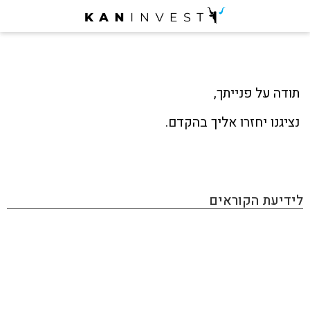
תודה על פנייתך,
נציגנו יחזרו אליך בהקדם.
לידיעת הקוראים
KAN INVEST הינו מגזין אינטרנטי העוסק בתחום ההשקעות
והפיננסים, בו תוכלו למצוא את כל מה שמעניין את הכסף
שלכם: השקעות בחו"ל, השקעות בארץ, שוק ההון, נדל״ן,
השקעות אלטרנטיביות, הכנסה פאסיבית, תשואות ועוד. האתר
מכיל גם מאמרים פרסומיים שמטרתם קידום מכירות ומותגים,
המנהלים עמנו יחסים כספיים. אנחנו יודעים לזהות התפתחויות