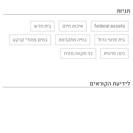
תגיות
federal assets
איכות חיים
בית חדש
בית פרטי גדול
בנייה מתקדמת
בתים צמודי קרקע
גינה פרטית
גני תקווה מזרח
לידיעת הקוראים
KAN INVEST הינו מגזין אינטרנטי העוסק בתחום ההשקעות
והפיננסים, בו תוכלו למצוא את כל מה שמעניין את הכסף
שלכם: השקעות בחו"ל, השקעות בארץ, שוק ההון, נדל״ן,
השקעות אלטרנטיביות, הכנסה פאסיבית, תשואות ועוד. האתר
מכיל גם מאמרים פרסומיים שמטרתם קידום מכירות ומותגים,
המנהלים עמנו יחסים כספיים. אנחנו יודעים לזהות התפתחויות
וטרנדים לפני הזמן ודואגים לספר לכם לפני כולם. קריאה