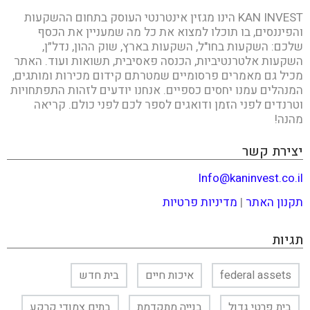
KAN INVEST הינו מגזין אינטרנטי העוסק בתחום ההשקעות
והפיננסים, בו תוכלו למצוא את כל מה שמעניין את הכסף
שלכם: השקעות בחו"ל, השקעות בארץ, שוק ההון, נדל״ן,
השקעות אלטרנטיביות, הכנסה פאסיבית, תשואות ועוד. האתר
מכיל גם מאמרים פרסומיים שמטרתם קידום מכירות ומותגים,
המנהלים עמנו יחסים כספיים. אנחנו יודעים לזהות התפתחויות
וטרנדים לפני הזמן ודואגים לספר לכם לפני כולם. קריאה
מהנה!
יצירת קשר
Info@kaninvest.co.il
תקנון האתר
|
מדיניות פרטיות
תגיות
federal assets
איכות חיים
בית חדש
בית פרטי גדול
בנייה מתקדמת
בתים צמודי קרקע