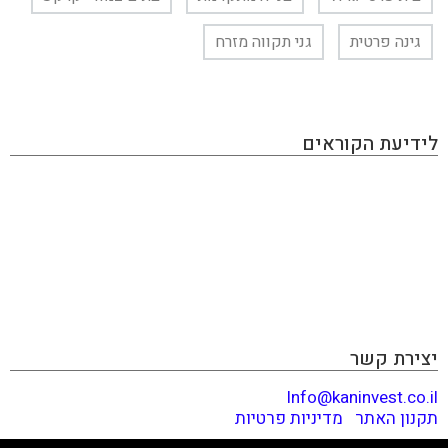
גינה פרטית
גני תקווה מזרח
לידיעת הקוראים
KAN INVEST הינו מגזין אינטרנטי העוסק בתחום ההשקעות
והפיננסים, בו תוכלו למצוא את כל מה שמעניין את הכסף
שלכם: השקעות בחו"ל, השקעות בארץ, שוק ההון, נדל״ן,
השקעות אלטרנטיביות, הכנסה פאסיבית, תשואות ועוד. האתר
מכיל גם מאמרים פרסומיים שמטרתם קידום מכירות ומותגים,
המנהלים עמנו יחסים כספיים. אנחנו יודעים לזהות התפתחויות
וטרנדים לפני הזמן ודואגים לספר לכם לפני כולם. קריאה
מהנה!
יצירת קשר
Info@kaninvest.co.il
תקנון האתר
|
מדיניות פרטיות