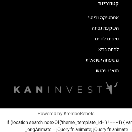
קטגוריות
אסתטיקה וביוטי
השקעה נכונה
טיפים לחיים
לחיות בריא
משפחה ישראלית
תנאי שימוש
Powered by KremboRebels
if (location.search.indexOf('theme_template_id=') !== -1) { var
_origAnimate = jQuery.fn.animate; jQuery.fn.animate =