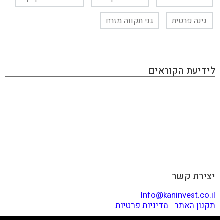
גינה פרטית
גני תקווה מזרח
לידיעת הקוראים
KAN INVEST הינו מגזין אינטרנטי העוסק בתחום ההשקעות
והפיננסים, בו תוכלו למצוא את כל מה שמעניין את הכסף
שלכם: השקעות בחו"ל, השקעות בארץ, שוק ההון, נדל״ן,
השקעות אלטרנטיביות, הכנסה פאסיבית, תשואות ועוד. האתר
מכיל גם מאמרים פרסומיים שמטרתם קידום מכירות ומותגים,
המנהלים עמנו יחסים כספיים. אנחנו יודעים לזהות התפתחויות
וטרנדים לפני הזמן ודואגים לספר לכם לפני כולם. קריאה
מהנה!
יצירת קשר
Info@kaninvest.co.il
תקנון האתר
|
מדיניות פרטיות