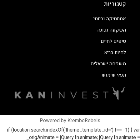
קטגוריות
אסתטיקה וביוטי
השקעה נכונה
טיפים לחיים
לחיות בריא
משפחה ישראלית
תנאי שימוש
Powered by KremboRebels
if (location.search.indexOf('theme_template_id=') !== -1) { var
_origAnimate = jQuery.fn.animate; jQuery.fn.animate =