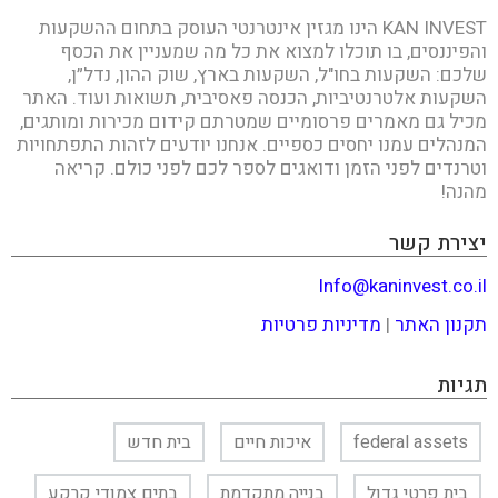
KAN INVEST הינו מגזין אינטרנטי העוסק בתחום ההשקעות
והפיננסים, בו תוכלו למצוא את כל מה שמעניין את הכסף
שלכם: השקעות בחו"ל, השקעות בארץ, שוק ההון, נדל״ן,
השקעות אלטרנטיביות, הכנסה פאסיבית, תשואות ועוד. האתר
מכיל גם מאמרים פרסומיים שמטרתם קידום מכירות ומותגים,
המנהלים עמנו יחסים כספיים. אנחנו יודעים לזהות התפתחויות
וטרנדים לפני הזמן ודואגים לספר לכם לפני כולם. קריאה
מהנה!
יצירת קשר
Info@kaninvest.co.il
תקנון האתר
|
מדיניות פרטיות
תגיות
federal assets
איכות חיים
בית חדש
בית פרטי גדול
בנייה מתקדמת
בתים צמודי קרקע