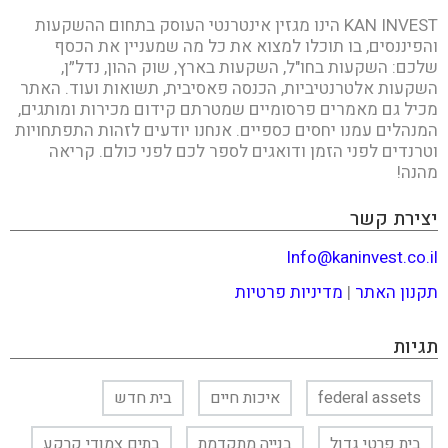
KAN INVEST הינו מגזין אינטרנטי העוסק בתחום ההשקעות
והפיננסים, בו תוכלו למצוא את כל מה שמעניין את הכסף
שלכם: השקעות בחו"ל, השקעות בארץ, שוק ההון, נדל״ן,
השקעות אלטרנטיביות, הכנסה פאסיבית, תשואות ועוד. האתר
מכיל גם מאמרים פרסומיים שמטרתם קידום מכירות ומותגים,
המנהלים עמנו יחסים כספיים. אנחנו יודעים לזהות התפתחויות
וטרנדים לפני הזמן ודואגים לספר לכם לפני כולם. קריאה
מהנה!
יצירת קשר
Info@kaninvest.co.il
תקנון האתר
|
מדיניות פרטיות
תגיות
federal assets
איכות חיים
בית חדש
בית פרטי גדול
בנייה מתקדמת
בתים צמודי קרקע