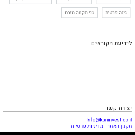
גינה פרטית
גני תקווה מזרח
לידיעת הקוראים
KAN INVEST הינו מגזין אינטרנטי העוסק בתחום ההשקעות
והפיננסים, בו תוכלו למצוא את כל מה שמעניין את הכסף
שלכם: השקעות בחו"ל, השקעות בארץ, שוק ההון, נדל״ן,
השקעות אלטרנטיביות, הכנסה פאסיבית, תשואות ועוד. האתר
מכיל גם מאמרים פרסומיים שמטרתם קידום מכירות ומותגים,
המנהלים עמנו יחסים כספיים. אנחנו יודעים לזהות התפתחויות
וטרנדים לפני הזמן ודואגים לספר לכם לפני כולם. קריאה
מהנה!
יצירת קשר
Info@kaninvest.co.il
תקנון האתר
|
מדיניות פרטיות