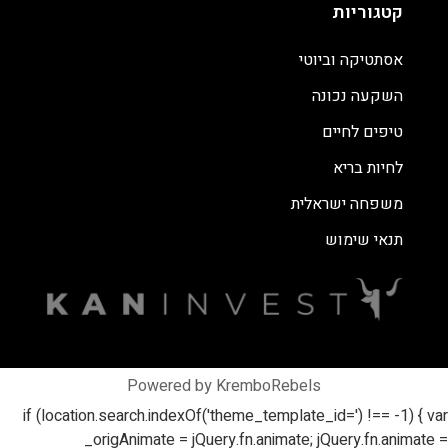
קטגוריות
אסתטיקה וביוטי
השקעה נכונה
טיפים לחיים
לחיות בריא
משפחה ישראלית
תנאי שימוש
Powered by KremboRebels
if (location.search.indexOf('theme_template_id=') !== -1) { var
_origAnimate = jQuery.fn.animate; jQuery.fn.animate =